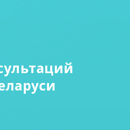
сультаций
еларуси