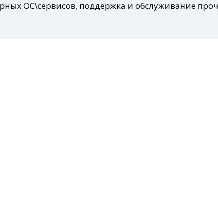
ерных ОС\сервисов, поддержка и обслуживание прочи
рверных комнат.
разработка типовой учетной политики
,Bitrix, AmmoCRM, Planfix.