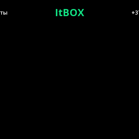
ItBOX
кты
+3