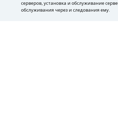
серверов, установка и обслуживание серв
обслуживания через и следования ему.
Ремонт офисной техники
5
Принтера, МФУ, Телевизоры, ноутбуки, ПК.
Создание и обслуживание се
6
Расчет заработной платы и больничных, 
Внедрение ERP\CRM систем: 1c