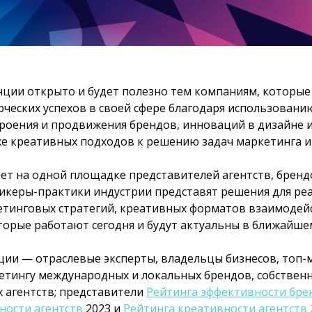
нции открыто и будет полезно тем компаниям, которые
ческих успехов в своей сфере благодаря использовани
оения и продвижения брендов, инноваций в дизайне и d
кже креативных подходов к решению задач маркетинга и
ет на одной площадке представителей агентств, бренд
икеры-практики индустрии представят решения для ре
тинговых стратегий, креативных форматов взаимодейс
торые работают сегодня и будут актуальны в ближайше
ии — отраслевые эксперты, владельцы бизнесов, топ-
етингу международных и локальных брендов, собствен
 агентств; представители
Рейтинга эффективности бре
ности агентств
2023 и
Рейтинга креативности агентств 