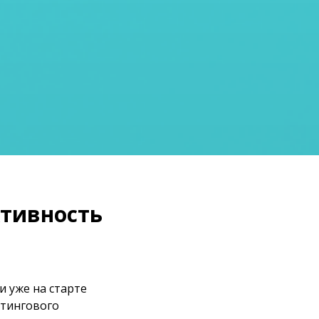
тивность
и уже на старте
етингового