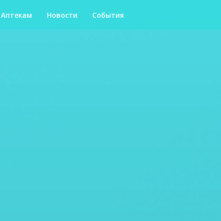
Аптекам
Новости
События