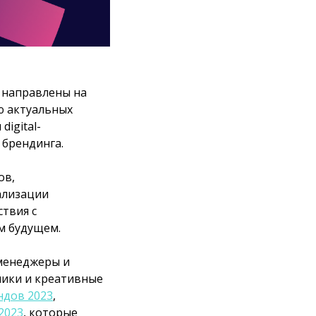
 направлены на
ю актуальных
igital-
 брендинга.
ов,
ализации
твия с
м будущем.
менеджеры и
ники и креативные
ндов 2023
,
2023
, которые